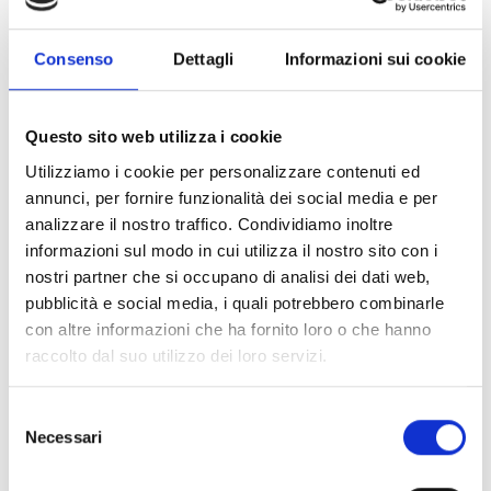
Premio su risultato aziendale.
Consenso
Dettagli
Informazioni sui cookie
RAL e inquadramento:
Questo sito web utilizza i cookie
Contratto commercio con 14 mensilità;
Utilizziamo i cookie per personalizzare contenuti ed
annunci, per fornire funzionalità dei social media e per
Livello contrattuale in funzione dell’esperienza maturata. I
analizzare il nostro traffico. Condividiamo inoltre
livello o quadro.
informazioni sul modo in cui utilizza il nostro sito con i
nostri partner che si occupano di analisi dei dati web,
Smart working:
pubblicità e social media, i quali potrebbero combinarle
con altre informazioni che ha fornito loro o che hanno
Solo occasionale
raccolto dal suo utilizzo dei loro servizi.
La ricerca si intende rivolta ai candidati di ambo i sessi
Selezione
Necessari
ai sensi delle leggi 903/77 e 125/91.
del
consenso