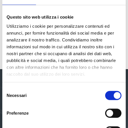
Lisa Servizi è in grado di effettuare la valutazione di
tutti i rischi
Questo sito web utilizza i cookie
Utilizziamo i cookie per personalizzare contenuti ed
PER UN PREVENTIVO CHIAMA ORA ALLO
0415384087
annunci, per fornire funzionalità dei social media e per
analizzare il nostro traffico. Condividiamo inoltre
informazioni sul modo in cui utilizza il nostro sito con i
nostri partner che si occupano di analisi dei dati web,
pubblicità e social media, i quali potrebbero combinarle
con altre informazioni che ha fornito loro o che hanno
raccolto dal suo utilizzo dei loro servizi.
Le nostre aree di servizio
Selezione
Necessari
del
consenso
Sicurezza comportamentale e BBS
Preferenze