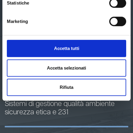
Statistiche
Igiene alimentare
Marketing
Consulenza ambientale
Accetta tutti
Medicina del lavoro
Accetta selezionati
Misure agenti fisici
Rifiuta
Sistemi di gestione qualità ambiente
sicurezza etica e 231