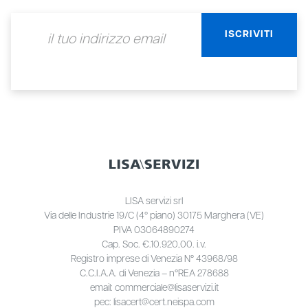
LISA servizi srl
Via delle Industrie 19/C (4° piano) 30175 Marghera (VE)
PIVA 03064890274
Cap. Soc. €.10.920,00. i.v.
Registro imprese di Venezia N° 43968/98
C.C.I.A.A. di Venezia – n°REA 278688
email: commerciale@lisaservizi.it
pec: lisacert@cert.neispa.com