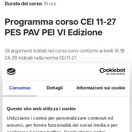
Durata del corso:
16 ore
Programma corso CEI 11-27
PES PAV PEI VI Edizione
Gli argomenti trattati nel corso sono conformi ai livelli 1A 1B
2A 2B indicati nella norma CEI 11-27.
Prima unità
Legislazione sulla sicurezza dei lavori elettrici
(aspetti particolari della legislazione di riferimento). La
Consenso
Dettagli
Informazioni sui cookie
valutazione del rischio negli ambienti di lavoro: i piani di
sicurezza e le misure di prevenzione e protezione. Le
figure, i ruoli e le responsabilità delle persone adibite ai
Questo sito web utilizza i cookie
lavori elettrici e, in particolare, ai lavori “sotto tensione in b.t.”
Utilizziamo i cookie per personalizzare contenuti ed
annunci, per fornire funzionalità dei social media e per
Seconda unità
Shock elettrico ed arco elettrico: effetti