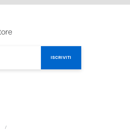
tore
)