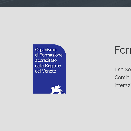
For
Lisa Se
Continu
interaz