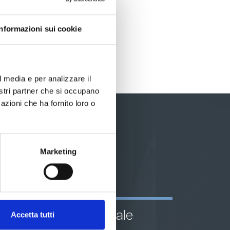
Informazioni sui cookie
l media e per analizzare il
nostri partner che si occupano
azioni che ha fornito loro o
Marketing
Consulenza ambientale
Accetta tutti