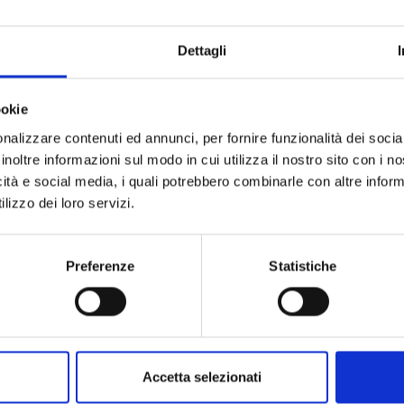
uo prodotto
Dettagli
tazione del rischio chimico e
ookie
nalizzare contenuti ed annunci, per fornire funzionalità dei socia
inoltre informazioni sul modo in cui utilizza il nostro sito con i 
icità e social media, i quali potrebbero combinarle con altre inform
lizzo dei loro servizi.
izio
Preferenze
Statistiche
Igiene alimentare
Accetta selezionati