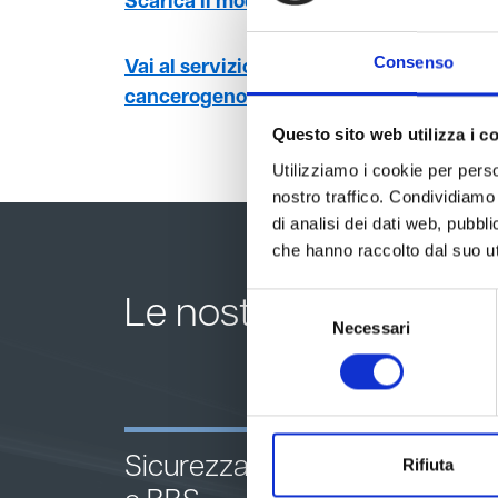
Scarica il modulo d’ordine e prenota il t
Consenso
Vai al servizio di consulenza per la valu
cancerogeno
Questo sito web utilizza i c
Utilizziamo i cookie per perso
nostro traffico. Condividiamo 
di analisi dei dati web, pubbl
che hanno raccolto dal suo uti
Selezione
Le nostre aree di serv
Necessari
del
consenso
Sicurezza comportamentale
Rifiuta