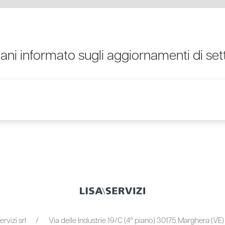
ani informato sugli aggiornamenti di set
ervizi srl
Via delle Industrie 19/C (4° piano) 30175 Marghera (VE