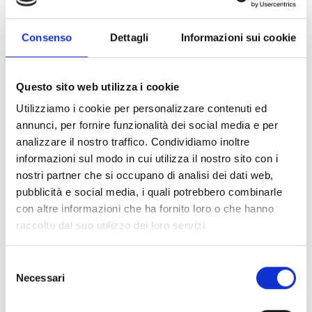
Consenso
Dettagli
Informazioni sui cookie
Attuare gli interventi di primo soccorso
Sostenimento delle funzioni vitali: posizionamento
Questo sito web utilizza i cookie
dell’infortunato e manovre per la pervietà delle prime vie
Utilizziamo i cookie per personalizzare contenuti ed
aeree, respirazione artificiale, messaggio cardico
annunci, per fornire funzionalità dei social media e per
esterno;
analizzare il nostro traffico. Condividiamo inoltre
Riconoscimento e limiti d’intervento di primo soccorso:
informazioni sul modo in cui utilizza il nostro sito con i
lipotimia, sincope, shock, edema polmonare acuto, crisi
nostri partner che si occupano di analisi dei dati web,
asmatica, dolore acuto stenocardico, reazioni allergiche,
pubblicità e social media, i quali potrebbero combinarle
crisi convulsive, emorragie esterne post-traumatiche e
con altre informazioni che ha fornito loro o che hanno
tamponamento emorragico.
raccolto dal suo utilizzo dei loro servizi.
Conoscere i rischi specifici della attività svolta.
Selezione
Necessari
del
MODULO B:
Acquisire conoscenze generali sulle
consenso
patologie specifiche in ambiente di lavoro (4h)