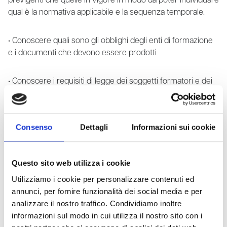
previgenti che quelle in vigore in modo da poter individuare
qual è la normativa applicabile e la sequenza temporale.
• Conoscere quali sono gli obblighi degli enti di formazione
e i documenti che devono essere prodotti
• Conoscere i requisiti di legge dei soggetti formatori e dei
docenti
• Conoscere i programmi formativi e le modalità di verifica
Consenso
Dettagli
Informazioni sui cookie
dei corsi
• Saper leggere un attestato di formazione in ambito salute
Questo sito web utilizza i cookie
e sicurezza sul lavoro
Utilizziamo i cookie per personalizzare contenuti ed
annunci, per fornire funzionalità dei social media e per
Durata
analizzare il nostro traffico. Condividiamo inoltre
informazioni sul modo in cui utilizza il nostro sito con i