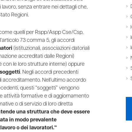
i lavoro, senza entrare nei dettagli che,
tato Regioni.
nti, come quelli per Rspp/Aspp Cse/Csp,
ll’articolo 73 comma 5, gli accordi
matori
(istituzionali, associazioni datoriali
rmazione accreditati dalle Regioni)
è con le loro strutture interne) oppure
 soggetti
. Negli accordi precedenti
i accreditamento. Nell’ultimo accordo
recedenti, questi “soggetti” vengono
 le attività formative e di aggiornamento
tive o di servizio di loro diretta
ntende una struttura che deve essere
pata in modo prevalente
lavoro o dei lavoratori.”