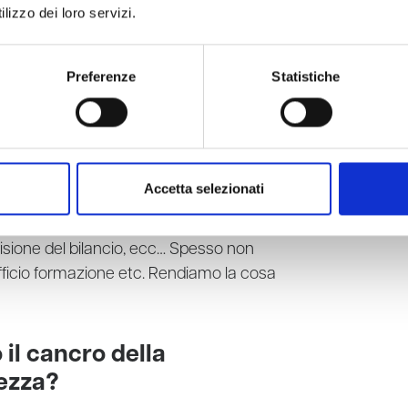
lizzo dei loro servizi.
il cliente finale che richiede il corso e
ta e non viene pagato da quest’ultimo. Il
ati, per cui continuerà ad operare con
Preferenze
Statistiche
olo in caso di mancanze eccezionali
sionisti, spesso anche bravi come
Accetta selezionati
 in discussione questo, non sono
 certificare il loro sistema qualità, non
isione del bilancio, ecc… Spesso non
ficio formazione etc. Rendiamo la cosa
 il cancro della
rezza?