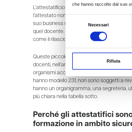
che hanno raccolto dal suo uti
L’attestatificio no. Non ne ha la convenienza: 
l’attestato non è il suo, non ha fatto l’offer
Selezione
suo business non è vendere corsi ma attest
Necessari
del
quel docente. Potrà scindere il contratto s
consenso
come il rilascio di attestati finti.
Queste piccole strutture o i singoli profes
Rifiuta
docenti, nell’articolo non vogliamo mettere
organismi accreditati e non hanno l’obbligo di
hanno modello 231, non sono soggetti a rev
hanno un organigramma, una segreteria, uf
più chiara nella tabella sotto.
Perché gli attestatifici sono
formazione in ambito sicu