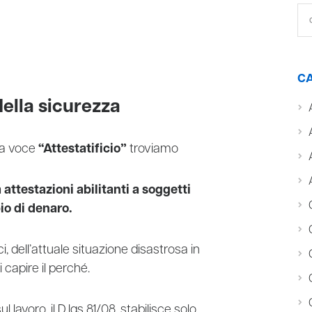
CA
della sicurezza
la voce
“Attestatificio”
troviamo
 attestazioni abilitanti a soggetti
io di denaro.
ci, dell’attuale situazione disastrosa in
capire il perché.
lavoro, il D.lgs 81/08, stabilisce solo