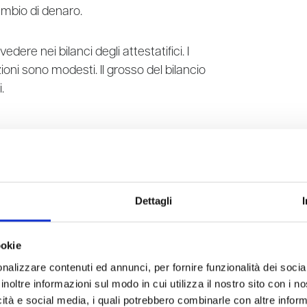
ambio di denaro.
edere nei bilanci degli attestatifici. I
zioni sono modesti. Il grosso del bilancio
.
fornitori questi professionisti o piccole
 e meno li controlla. Anche se il processo
Dettagli
è alcun controllo sostanziale. È solo
ookie
ente che si rileva inadatto lo cambia. È
nalizzare contenuti ed annunci, per fornire funzionalità dei socia
inoltre informazioni sul modo in cui utilizza il nostro sito con i 
icità e social media, i quali potrebbero combinarle con altre inform