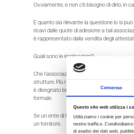
Ovviamente, e non c’è bisogno di dirlo, in c
E quanto sia rilevante la questione lo si può v
ricavi dalle quote di adesione a tali associa
è rappresentato dalla vendita degli attestati
Quali sono le implicazioni?
Che l’associazione considera “clienti” e non 
strutture. Più ne ha e più fattura. Più ne ha
Consenso
è disegnato bene, rimane il fatto che non vi 
formale.
Questo sito web utilizza i c
Se un ente di formazione si avvale di un doc
Utilizziamo i cookie per perso
nostro traffico. Condividiamo 
un fornitore.
di analisi dei dati web, pubbl