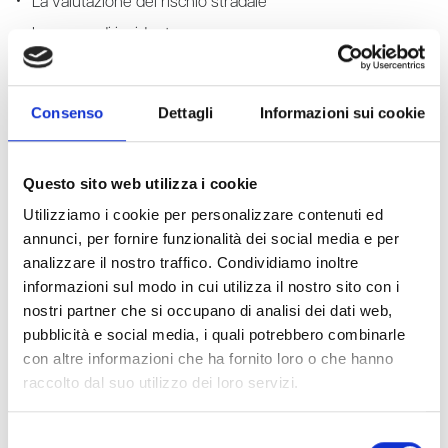
La valutazione del rischio stradale
Le cause di incidente
Fattori di rischio
Azioni per diminuire il rischio
Consenso
Dettagli
Informazioni sui cookie
Verifica apprendimento
Questo sito web utilizza i cookie
Docente
Utilizziamo i cookie per personalizzare contenuti ed
annunci, per fornire funzionalità dei social media e per
Dott.ssa Laura Morello, tecnico Lisa Servizi
analizzare il nostro traffico. Condividiamo inoltre
informazioni sul modo in cui utilizza il nostro sito con i
Requisiti per la videoconferenza
nostri partner che si occupano di analisi dei dati web,
pubblicità e social media, i quali potrebbero combinarle
I requisiti del collegamento sono riportati nella pagina a
con altre informazioni che ha fornito loro o che hanno
questo link
raccolto dal suo utilizzo dei loro servizi.
Il corso di formazione non può essere erogato a discenti
Selezione