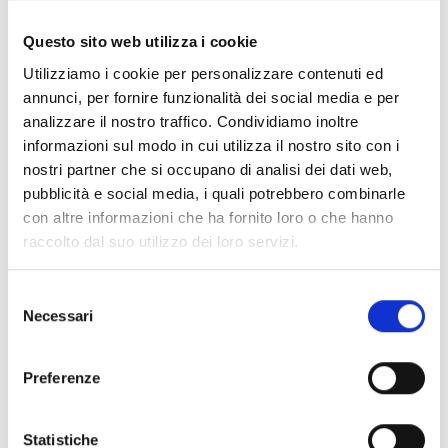
Riferimenti normativi
Questo sito web utilizza i cookie
Utilizziamo i cookie per personalizzare contenuti ed
Art 37 comma 1 lettera a D.lgs 81/08
annunci, per fornire funzionalità dei social media e per
Accordo Stato regioni del 17/4/2025 parte
analizzare il nostro traffico. Condividiamo inoltre
2, punto 2.1
informazioni sul modo in cui utilizza il nostro sito con i
nostri partner che si occupano di analisi dei dati web,
Conservazione dei dati
pubblicità e social media, i quali potrebbero combinarle
con altre informazioni che ha fornito loro o che hanno
raccolto dal suo utilizzo dei loro servizi.
Tutti i documenti del corso, programma,
registro con firme dei partecipanti, lezioni,
Selezione
test di verifica nonché la copia
Necessari
del
dell’Attestato saranno conservati, nei
consenso
termini previsti dalla legge, da Lisa Servizi
srl che ha organizzato il corso.
Preferenze
Requisiti piattaforma e-learning Lisa
Statistiche