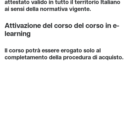
attestato valido in tutto il territorio Italiano
ai sensi della normativa vigente.
Attivazione del corso del corso in e-
learning
Il corso potrà essere erogato solo al
completamento della procedura di acquisto.
Una volta completata la procedura
d'acquisto sarà inviata la scheda di
iscrizione da compilare con i dati degli
utenti e sottoscrivere. Una volta attivato il
corso non potrà essere rimborsato.
Scontistica per acquisti multipli
Per acquisti multipli (oltre 10 acquisti)