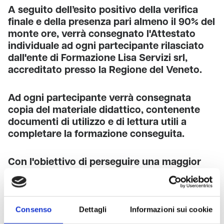
A seguito dell’esito positivo della verifica
finale e della presenza pari almeno il 90% del
monte ore, verrà consegnato l'Attestato
individuale ad ogni partecipante rilasciato
dall'ente di Formazione Lisa Servizi srl,
accreditato presso la Regione del Veneto.
Ad ogni partecipante verrà consegnata
copia del materiale didattico, contenente
documenti di utilizzo e di lettura utili a
completare la formazione conseguita.
Con l'obiettivo di perseguire una maggior
ecosostenibilità, riducendo sprechi di carta
e corrente, l'attestato individuale e il
materiale didattico saranno forniti tramite
supporto elettronico (formato PDF).
Consenso
Dettagli
Informazioni sui cookie