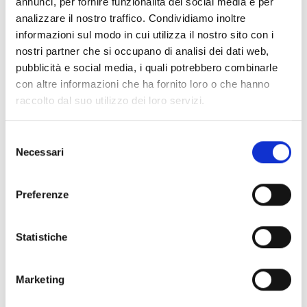
annunci, per fornire funzionalità dei social media e per
analizzare il nostro traffico. Condividiamo inoltre
Esperti nella specifica materia con esperienza pluriennale e
informazioni sul modo in cui utilizza il nostro sito con i
possesso dei requisiti del docente formatore in ambito
nostri partner che si occupano di analisi dei dati web,
sicurezza secondo DM 6/3/2013.
pubblicità e social media, i quali potrebbero combinarle
con altre informazioni che ha fornito loro o che hanno
raccolto dal suo utilizzo dei loro servizi.
Requisiti Hardware per videoconferenza
Selezione
Necessari
del
Non fruibile in video conferenza
consenso
Preferenze
Statistiche
Soggetto organizzatore del corso
Marketing
Lisa Servizi srl