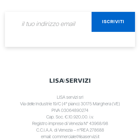
LISA servizi srl
Via delle Industrie 19/C (4° piano) 30175 Marghera (VE)
PIVA 03064890274
Cap. Soc. €.10.920,00. i.v.
Registro imprese di Venezia N° 43968/98
C.C.I.A.A. di Venezia – n°REA 278688
email: commerciale@lisaservizi.it