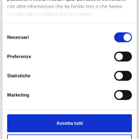
Comunicati stampa
con altre informazioni che ha fornito loro o che hanno
Consulenza
raccolto dal suo utilizzo dei loro servizi.
Convegni ed eventi
Corsi di formazione
Selezione
Necessari
del
Cultura della Sicurezza
consenso
Documentazione utile
Preferenze
Giurisprudenza e interpelli
HSE Excellence Sharing Team
Statistiche
Informazioni su bandi, finanziamenti e incentivi
Intelligenza Artificiale
Marketing
Novità dal mondo Lisaservizi
Software e Servizi
Sostenibilità
Accetta tutti