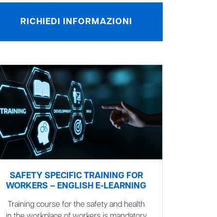
RICHIEDI INFORMAZIONI
SAFETY SPECIFIC TRAINING FOR
WORKERS – ENGLISH E-LEARNING
Training course for the safety and health
in the workplace of workers is mandatory