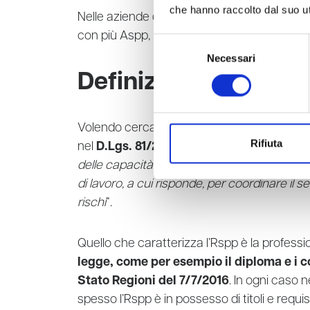
che hanno raccolto dal suo uti
Nelle aziende di grandi dimensioni o con pi
con più Aspp, magari uno per ogni sito.
Selezione
Necessari
del
consenso
Definizione RSPP 81
Volendo cercare una
definizione di RSPP
Rifiuta
nel
D.Lgs. 81/2008
che definisce la
figura
delle capacità e dei requisiti professionali d
di lavoro, a cui risponde, per coordinare il 
rischi
“.
Quello che caratterizza l’Rspp è la professio
legge, come per esempio il diploma e i c
Stato Regioni del 7/7/2016
. In ogni caso 
spesso l’Rspp è in possesso di titoli e requisi