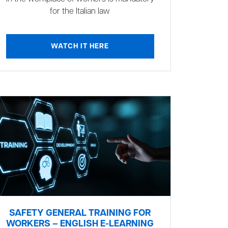
for the Italian law
WATCH IT HERE
SAFETY GENERAL TRAINING FOR
WORKERS – ENGLISH E-LEARNING