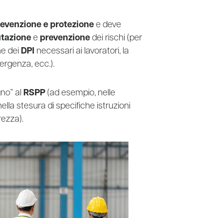
revenzione e protezione
e deve
utazione
e
prevenzione
dei rischi (per
ne dei
DPI
necessari ai lavoratori, la
ergenza, ecc.).
gno” al
RSPP
(ad esempio, nelle
lla stesura di specifiche istruzioni
rezza).