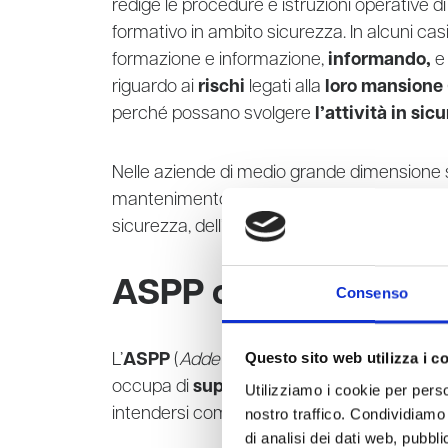
redige le procedure e istruzioni operative d
formativo in ambito sicurezza. In alcuni cas
formazione e informazione,
informando,
e
riguardo ai
rischi
legati alla
loro mansione
perché possano svolgere
l’attività in sic
Nelle aziende di medio grande dimensione
mantenimento di uno o più sistemi di gestio
sicurezza, dell’ambiente e della qualità.
ASPP chi è?
Consenso
Questo sito web utilizza i c
L’
ASPP
(
Addetto Servizio Prevenzione e Pr
occupa di
supportare
il RSPP nello svolgi
Utilizziamo i cookie per perso
intendersi come una
figura complement
nostro traffico. Condividiamo 
di analisi dei dati web, pubbl