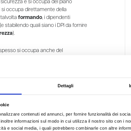
i sicurezza e si occupa del piano
i si occupa direttamente della
 talvolta
formando
, i dipendenti
(e stabilendo quali siano i DPI da fornire
urezza
).
 spesso si occupa anche del
ne come il sistema di gestione della
Dettagli
ookie
otezione
) è invece una persona che si
mento delle sue
mansioni
ed è quindi da
nalizzare contenuti ed annunci, per fornire funzionalità dei socia
are
a quella del
RSPP aziendale.
inoltre informazioni sul modo in cui utilizza il nostro sito con i 
icità e social media, i quali potrebbero combinarle con altre inform