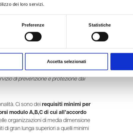
lizzo dei loro servizi.
ù siti, possiamo avere anche un servizio
Preferenze
Statistiche
 08
possiamo riportare quella contenuta
Accetta selezionati
 del RSPP
come “
Persona in possesso
i cui all’articolo 32 designata dal datore
servizio di prevenzione e protezione dai
nalità. Ci sono dei
requisiti minimi per
orsi modulo A,B,C di cui all’accordo
nelle organizzazioni di media dimensione
ti di gran lunga superiori a quelli minimi