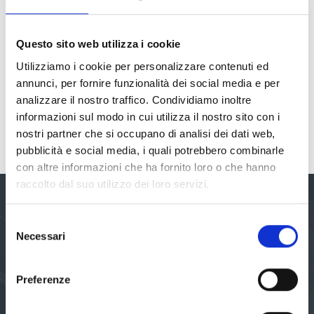
Informazioni su bandi, finanziamenti e incentivi
Intelligenza Artificiale
Questo sito web utilizza i cookie
Novità dal mondo Lisaservizi
Utilizziamo i cookie per personalizzare contenuti ed
Software e Servizi
annunci, per fornire funzionalità dei social media e per
Sostenibilità
analizzare il nostro traffico. Condividiamo inoltre
informazioni sul modo in cui utilizza il nostro sito con i
nostri partner che si occupano di analisi dei dati web,
pubblicità e social media, i quali potrebbero combinarle
con altre informazioni che ha fornito loro o che hanno
raccolto dal suo utilizzo dei loro servizi.
Le nostre aree di servizio
Selezione
Necessari
del
consenso
Sicurezza comportamentale e BBS
Preferenze