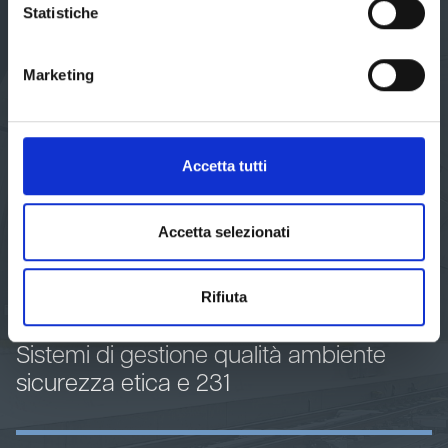
Statistiche
Igiene alimentare
Marketing
Consulenza ambientale
Accetta tutti
Medicina del lavoro
Accetta selezionati
Misure agenti fisici
Rifiuta
Sistemi di gestione qualità ambiente
sicurezza etica e 231