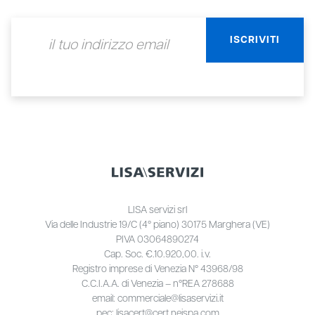
LISA servizi srl
Via delle Industrie 19/C (4° piano) 30175 Marghera (VE)
PIVA 03064890274
Cap. Soc. €.10.920,00. i.v.
Registro imprese di Venezia N° 43968/98
C.C.I.A.A. di Venezia – n°REA 278688
email: commerciale@lisaservizi.it
pec: lisacert@cert.neispa.com