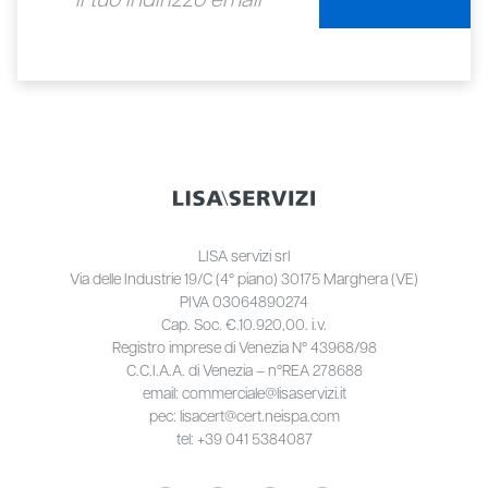
LISA servizi srl
Via delle Industrie 19/C (4° piano) 30175 Marghera (VE)
PIVA 03064890274
Cap. Soc. €.10.920,00. i.v.
Registro imprese di Venezia N° 43968/98
C.C.I.A.A. di Venezia – n°REA 278688
email: commerciale@lisaservizi.it
pec: lisacert@cert.neispa.com
tel: +39 041 5384087