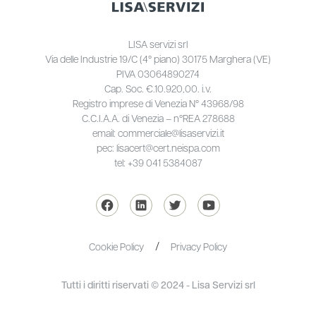
LISA servizi srl
Via delle Industrie 19/C (4° piano) 30175 Marghera (VE)
PIVA 03064890274
Cap. Soc. €.10.920,00. i.v.
Registro imprese di Venezia N° 43968/98
C.C.I.A.A. di Venezia – n°REA 278688
email: commerciale@lisaservizi.it
pec: lisacert@cert.neispa.com
tel: +39 041 5384087
Cookie Policy
Privacy Policy
Tutti i diritti riservati © 2024 - Lisa Servizi srl