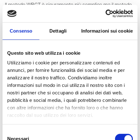
Il metodo WBGT è sicuramente più semplice ma il metodo
PHS risulta preferibile in quanto permette di individuare il
rischio termico in maniere molto più accurata. Di seguito
per questioni di brevità verrà preso in considerazione
Consenso
Dettagli
Informazioni sui cookie
solamente tale metodo.
Quali parametri ambientali ed
Questo sito web utilizza i cookie
Utilizziamo i cookie per personalizzare contenuti ed
individuali prendere in
annunci, per fornire funzionalità dei social media e per
considerazione in questi
analizzare il nostro traffico. Condividiamo inoltre
informazioni sul modo in cui utilizza il nostro sito con i
ambienti?
nostri partner che si occupano di analisi dei dati web,
pubblicità e social media, i quali potrebbero combinarle
Con il metodo PHS gli stessi visti in precedenza.
con altre informazioni che ha fornito loro o che hanno
raccolto dal suo utilizzo dei loro servizi.
Selezione
Necessari
del